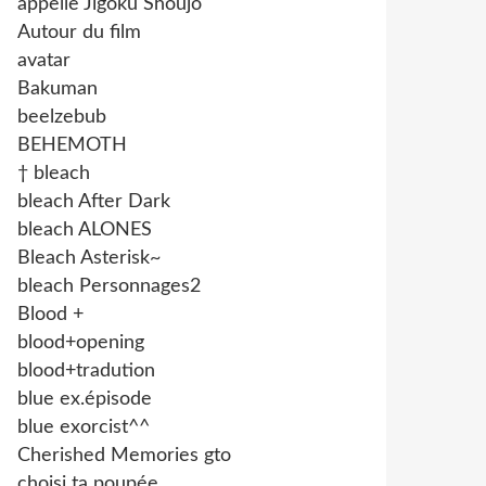
appelle Jigoku Shoujo
Autour du film
avatar
Bakuman
beelzebub
BEHEMOTH
† bleach
bleach After Dark
bleach ALONES
Bleach Asterisk~
bleach Personnages2
Blood +
blood+opening
blood+tradution
blue ex.épisode
blue exorcist^^
Cherished Memories gto
choisi ta poupée