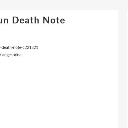
 un Death Note
n-death-note-c221221
r angecorina