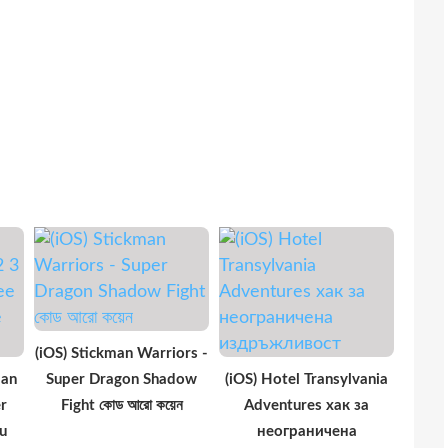
(iOS) Stickman Warriors -
man
Super Dragon Shadow
(iOS) Hotel Transylvania
r
Fight কোড আরো কয়েন
Adventures хак за
u
неограничена