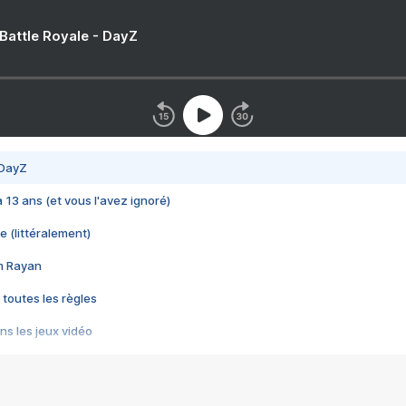
 Battle Royale - DayZ
 DayZ
 a 13 ans (et vous l'avez ignoré)
e (littéralement)
im Rayan
 toutes les règles
s les jeux vidéo
us choquant de Rockstar ? - Le scandale BULLY
e plus moche de Steam