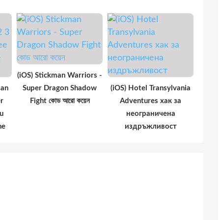
(iOS) Stickman Warriors -
man
Super Dragon Shadow
(iOS) Hotel Transylvania
r
Fight কোড আরো কয়েন
Adventures хак за
u
неограничена
ne
издръжливост