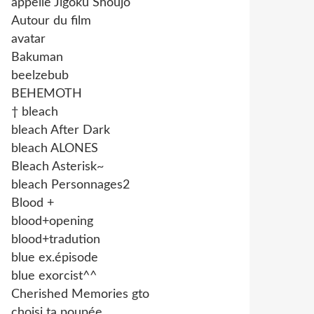
appelle Jigoku Shoujo
Autour du film
avatar
Bakuman
beelzebub
BEHEMOTH
† bleach
bleach After Dark
bleach ALONES
Bleach Asterisk~
bleach Personnages2
Blood +
blood+opening
blood+tradution
blue ex.épisode
blue exorcist^^
Cherished Memories gto
choisi ta poupée