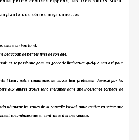
énue petite écolière nippone, les trois sœurs Marui
cinglante des séries mignonnettes !
es, cache un bon fond.
e beaucoup de petites filles de son âge.
d'amis et se passionne pour un genre de littérature quelque peu osé pour
hashi ! Leurs petits camarades de classe, leur professeur dépassé par les
r père aux allures d'ours sont entraînés dans une incessante tornade de
Norio détourne les codes de la comédie kawaii pour mettre en scène une
ument rocambolesques et contraires à la bienséance.