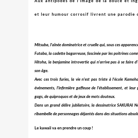
Aux antipodes de l'image de la douce et ing
et leur humour corrosif livrent une parodie 
Mitsuba, l'aînée dominatrice et cruelle qui, sous ces apparenc
Futaba, la cadette bagarreuse, fascinée par les poitrines comm
Hitoha, la benjamine introvertie qui n'arrive pas à se faire 
son âge.
Avec ces trois furies, la vie n'est pas triste à l'école Kamo
événements, l'infirmière gaffeuse de l'établissement, et leu
gags, de quiproquos et de jeux de mots douteux.
Dans un grand délire jubilatoire, la dessinatrice SAKURAI 
ribambelle de personnages déjantés dans des situations absol
Le kawaii va en prendre un coup !