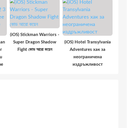
(iOS) Stickman Warriors -
man
Super Dragon Shadow
(iOS) Hotel Transylvania
r
Fight কোড আরো কয়েন
Adventures хак за
u
неограничена
ne
издръжливост