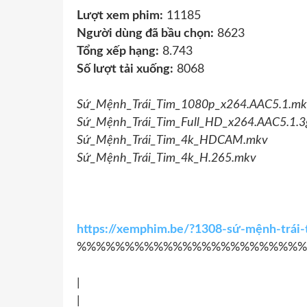
Lượt xem phim:
11185
Người dùng đã bầu chọn:
8623
Tổng xếp hạng:
8.743
Số lượt tải xuống:
8068
Sứ_Mệnh_Trái_Tim_1080p_x264.AAC5.1.mk
Sứ_Mệnh_Trái_Tim_Full_HD_x264.AAC5.1.3
Sứ_Mệnh_Trái_Tim_4k_HDCAM.mkv
Sứ_Mệnh_Trái_Tim_4k_H.265.mkv
https://xemphim.be/?1308-sứ-mệnh-trái
%%%%%%%%%%%%%%%%%%%%%%%%
|
|