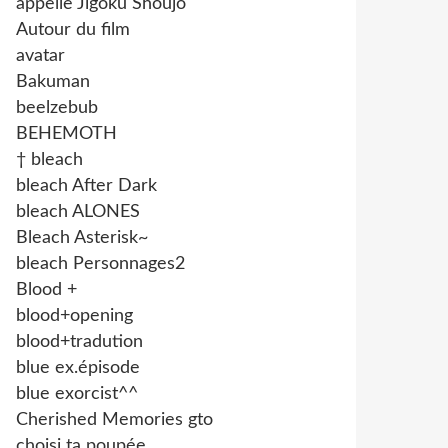
appelle Jigoku Shoujo
Autour du film
avatar
Bakuman
beelzebub
BEHEMOTH
† bleach
bleach After Dark
bleach ALONES
Bleach Asterisk~
bleach Personnages2
Blood +
blood+opening
blood+tradution
blue ex.épisode
blue exorcist^^
Cherished Memories gto
choisi ta poupée