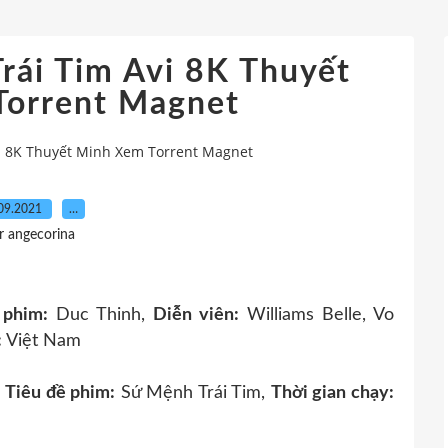
rái Tim Avi 8K Thuyết
Torrent Magnet
vi 8K Thuyết Minh Xem Torrent Magnet
09.2021
…
r angecorina
 phim:
Duc Thinh,
Diễn viên:
Williams Belle, Vo
:
Việt Nam
,
Tiêu đề phim:
Sứ Mệnh Trái Tim,
Thời gian chạy: