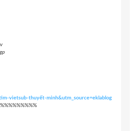
v
gp
-tim-vietsub-thuyết-minh&utm_source=eklablog
%%%%%%%%%